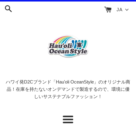
コ
JA
ン
テ
ン
ツ
に
ス
キ
ッ
プ
す
ハワイ発D2Cブランド「Hau'oli OceanStyle」のオリジナル商
る
品！在庫を持たないオンデマンドで製造するので、環境に優
しいサステナブルファッション！
メ
ニ