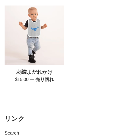
価
価
格
格
刺繍よだれかけ
通
$15.00
—
売り切れ
常
価
格
リンク
Search