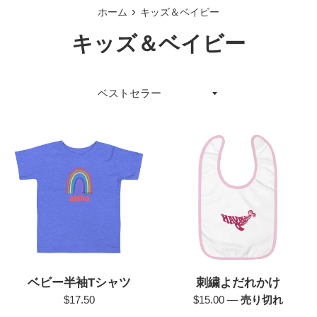
ュ
›
ホーム
キッズ＆ベイビー
ー
キッズ＆ベイビー
並
び
替
え
ベビー半袖Tシャツ
刺繍よだれかけ
通
通
$17.50
$15.00
—
売り切れ
常
常