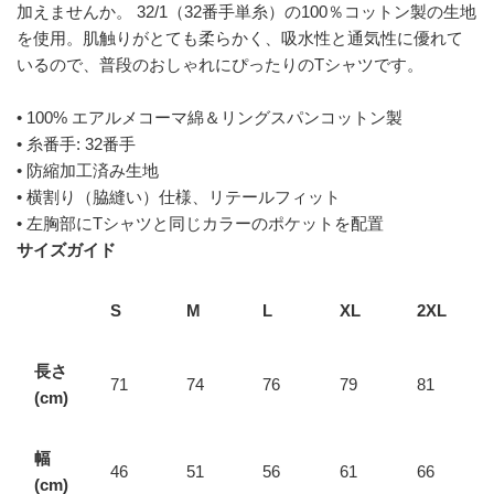
加えませんか。 32/1（32番手単糸）の100％コットン製の生地
を使用。肌触りがとても柔らかく、吸水性と通気性に優れて
いるので、普段のおしゃれにぴったりのTシャツです。
• 100% エアルメコーマ綿＆リングスパンコットン製
• 糸番手: 32番手
• 防縮加工済み生地
• 横割り（脇縫い）仕様、リテールフィット
• 左胸部にTシャツと同じカラーのポケットを配置
サイズガイド
S
M
L
XL
2XL
長さ
71
74
76
79
81
(cm)
幅
46
51
56
61
66
(cm)