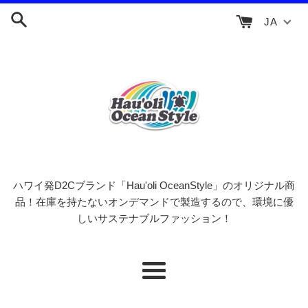
コ
JA
ン
テ
ン
ツ
に
ス
キ
ッ
プ
す
ハワイ発D2Cブランド「Hau'oli OceanStyle」のオリジナル商
る
品！在庫を持たないオンデマンドで製造するので、環境に優
しいサステナブルファッション！
メ
ニ