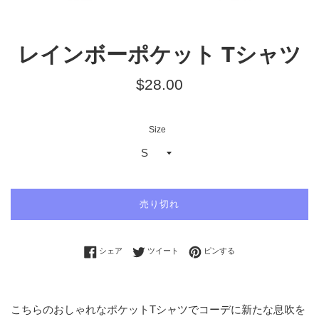
レインボーポケット Tシャツ
通
$28.00
常
価
Size
格
売り切れ
Facebookでシェアする
Twitterに投稿する
Pinterestでピンする
シェア
ツイート
ピンする
こちらのおしゃれなポケットTシャツでコーデに新たな息吹を