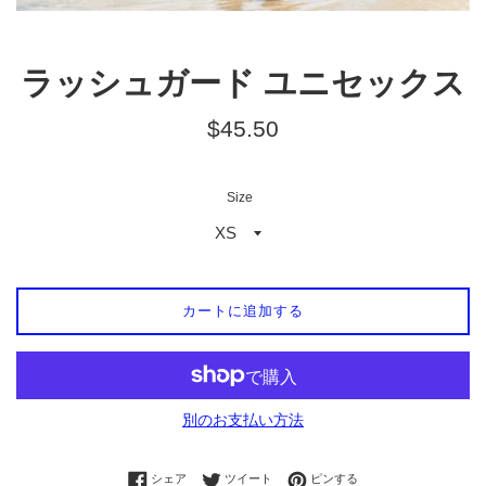
ラッシュガード ユニセックス
通
$45.50
常
価
Size
格
カートに追加する
別のお支払い方法
Facebookでシェアする
Twitterに投稿する
Pinterestでピンする
シェア
ツイート
ピンする