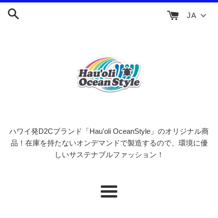
コ
JA
ン
テ
ン
ツ
に
ス
キ
ッ
プ
す
ハワイ発D2Cブランド「Hau'oli OceanStyle」のオリジナル商
る
品！在庫を持たないオンデマンドで製造するので、環境に優
しいサステナブルファッション！
メ
ニ