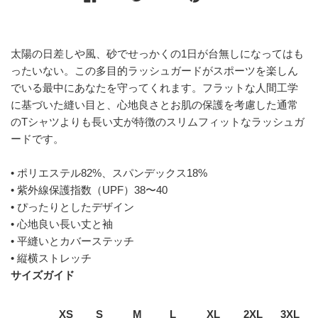
太陽の日差しや風、砂でせっかくの1日が台無しになってはも
ったいない。この多目的ラッシュガードがスポーツを楽しん
でいる最中にあなたを守ってくれます。フラットな人間工学
に基づいた縫い目と、心地良さとお肌の保護を考慮した通常
のTシャツよりも長い丈が特徴のスリムフィットなラッシュガ
ードです。
• ポリエステル82%、スパンデックス18%
• 紫外線保護指数（UPF）38〜40
• ぴったりとしたデザイン
• 心地良い長い丈と袖
• 平縫いとカバーステッチ
• 縦横ストレッチ
サイズガイド
XS
S
M
L
XL
2XL
3XL