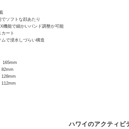
載
能でソフトな顔あたり
DX機能で細かいバンド調整か可能
スカート
テムで浸水しづらい構造
165mm
82mm
128mm
112mm
ハワイのアクティビ