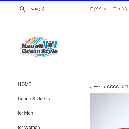
コ
検索する
ログイン
アカウン
ン
テ
ン
ツ
に
ス
キ
ッ
プ
す
る
HOME
›
ホーム
COCO ホワ
Beach & Ocean
for Men
for Women