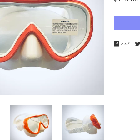
常
価
格
Fac
シェア