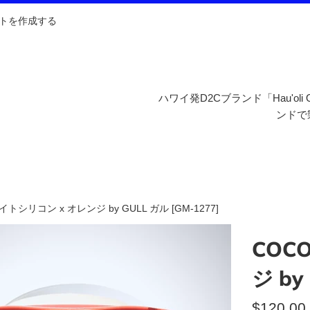
トを作成する
ハワイ発D2Cブランド「Hau'ol
ンドで
イトシリコン x オレンジ by GULL ガル [GM-1277]
COC
ジ by
通
$120.00