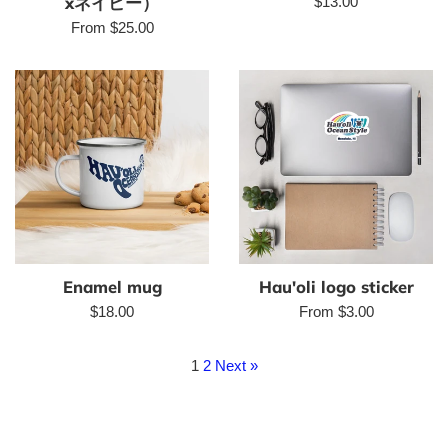
xネイビー）
Regular
$13.00
price
From $25.00
Enamel mug
Hau'oli logo sticker
Regular
$18.00
From $3.00
price
1
2
Next »