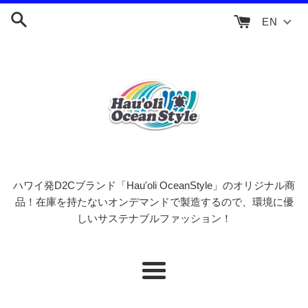
Skip
EN
to
content
ハワイ発D2Cブランド「Hau'oli OceanStyle」のオリジナル商
品！在庫を持たないオンデマンドで製造するので、環境に優
しいサステナブルファッション！
Menu