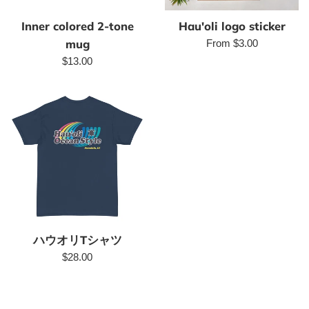
Inner colored 2-tone
Hau'oli logo sticker
mug
From $3.00
Regular
$13.00
price
ハウオリTシャツ
Regular
$28.00
price