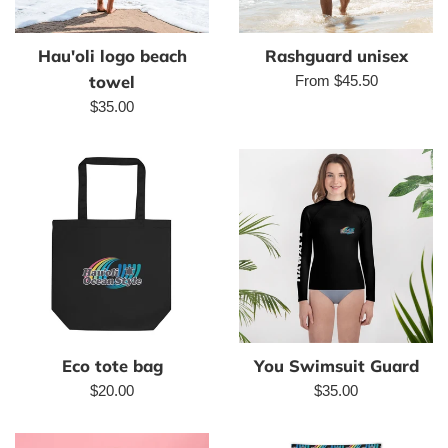
Hau'oli logo beach
Rashguard unisex
towel
From $45.50
Regular
$35.00
price
Eco tote bag
You Swimsuit Guard
Regular
Regular
$20.00
$35.00
price
price