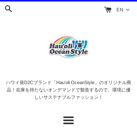
Skip
EN
to
content
ハワイ発D2Cブランド「Hau'oli OceanStyle」のオリジナル商
品！在庫を持たないオンデマンドで製造するので、環境に優
しいサステナブルファッション！
Menu